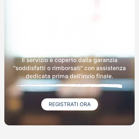
Garanzia 100% sulla tua
MAD
Dopo l'invio online della MAD a San
Michele All'adige riceverai via email i
dettagli delle scuole contattate.
Il servizio è coperto dalla garanzia
"soddisfatti o rimborsati" con assistenza
dedicata prima dell'invio finale.
REGISTRATI ORA