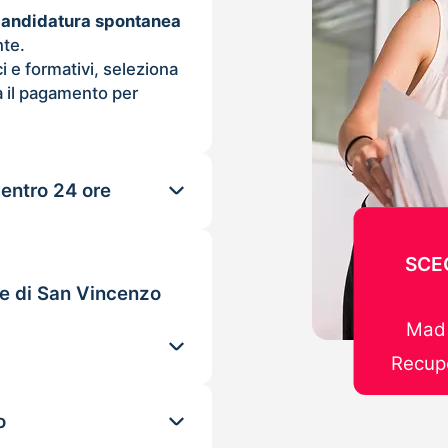
candidatura spontanea
nte.
ci e formativi, seleziona
 il pagamento per
 entro 24 ore
SCE
le di San Vincenzo
Mad 
Recupe
o