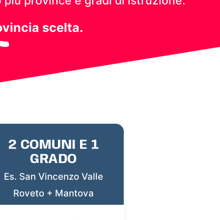
 più province e gradi di istruzione.
ovincia scelta.
2 COMUNI E 1
GRADO
Es. San Vincenzo Valle
Roveto + Mantova