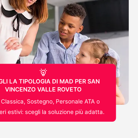
GLI LA TIPOLOGIA DI MAD PER SAN
VINCENZO VALLE ROVETO
Classica, Sostegno, Personale ATA o
ri estivi: scegli la soluzione più adatta.