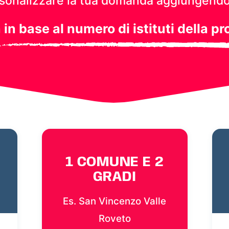
personalizzare la tua domanda aggiungendo
a in base al numero di istituti della pr
1 COMUNE E 2
GRADI
Es. San Vincenzo Valle
Roveto