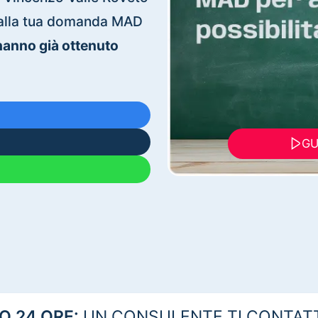
ti alla tua domanda MAD
 hanno già ottenuto
GU
 24 ORE:
UN CONSULENTE TI CONTAT