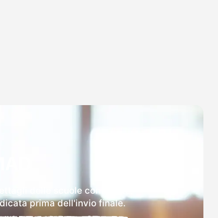
MAD
ettagli delle scuole contattate.
icata prima dell'invio finale.