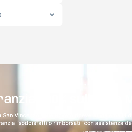
t
ranzia 100% sulla tua 
 San Vincenzo Valle Roveto riceverai via email i d
aranzia "soddisfatti o rimborsati" con assistenza ded