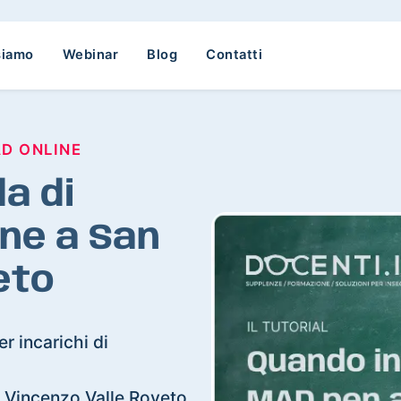
siamo
Webinar
Blog
Contatti
AD ONLINE
a di
ne a San
eto
r incarichi di
an Vincenzo Valle Roveto