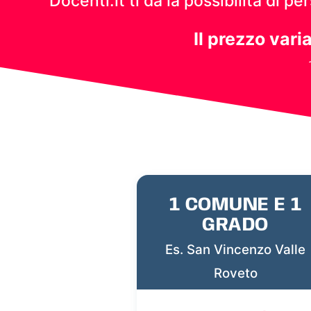
Docenti.it ti dà la possibilità di 
Il prezzo vari
1 COMUNE E 1
GRADO
Es. San Vincenzo Valle
Roveto