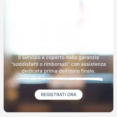
Garanzia 100% sulla tua
MAD
Dopo l'invio online della MAD a San
Zenone Degli Ezzelini riceverai via email
i dettagli delle scuole contattate.
Il servizio è coperto dalla garanzia
"soddisfatti o rimborsati" con assistenza
dedicata prima dell'invio finale.
REGISTRATI ORA