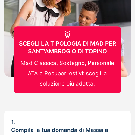
SCEGLI LA TIPOLOGIA DI MAD PER
SANT'AMBROGIO DI TORINO
Mad Classica, Sostegno, Personale
ATA o Recuperi estivi: scegli la
soluzione più adatta.
1.
Compila la tua domanda di Messa a