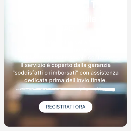
Garanzia 100% sulla tua
MAD
Dopo l'invio online della MAD a
Sant'ambrogio Di Torino riceverai via
email i dettagli delle scuole contattate.
Il servizio è coperto dalla garanzia
"soddisfatti o rimborsati" con assistenza
dedicata prima dell'invio finale.
REGISTRATI ORA