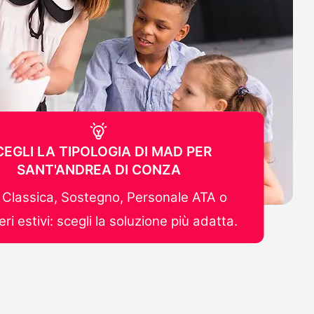
CEGLI LA TIPOLOGIA DI MAD PER
SANT'ANDREA DI CONZA
Classica, Sostegno, Personale ATA o
ri estivi: scegli la soluzione più adatta.