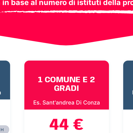
a in base al numero di istituti della pr
1 COMUNE E 2
GRADI
a
Es. Sant'andrea Di Conza
44 €
2H