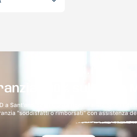
t
ranzia 100% sulla tua 
D a Sant'andrea Di Conza riceverai via email i dett
aranzia "soddisfatti o rimborsati" con assistenza ded