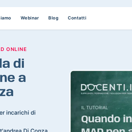
siamo
Webinar
Blog
Contatti
AD ONLINE
a di
ne a
nza
r incarichi di
ant'andrea Di Conza