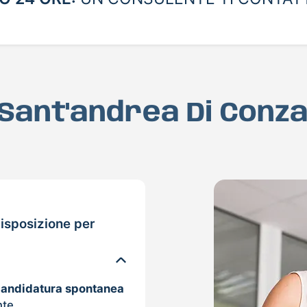
 Sant'andrea Di Conz
isposizione per
candidatura spontanea
nte.