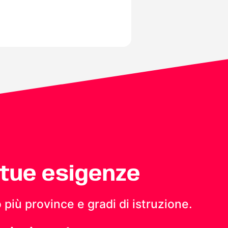
 tue esigenze
 più province e gradi di istruzione.