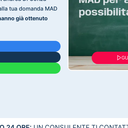
ti alla tua domanda MAD
 hanno già ottenuto
GU
 24 ORE:
UN CONSULENTE TI CONTAT