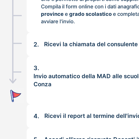
Compila il form online con i dati anagrafi
province
e
grado scolastico
e completa
avviare l'invio.
2.
Ricevi la chiamata del consulente
3.
Invio automatico della MAD alle scuol
Conza
4.
Ricevi il report al termine dell'invi