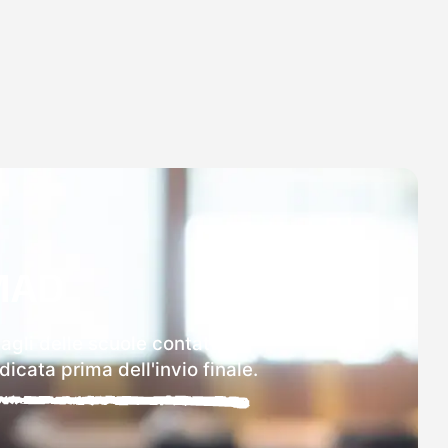
MAD
agli delle scuole contattate.
icata prima dell'invio finale.