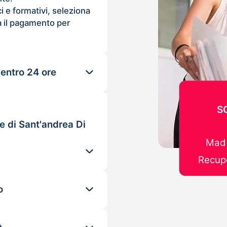
ci e formativi, seleziona
 il pagamento per
 entro 24 ore
S
e di Sant'andrea Di
Mad 
Recupe
o