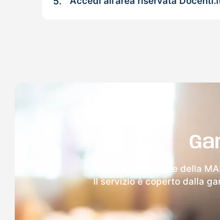
5.
Accedi all’area riservata Docenti.i
Ga
Dopo l'invio online della MA
Il servizio è coperto dalla g