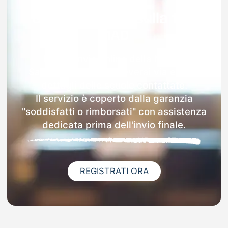
Garanzia 100% sulla tua
MAD
Dopo l'invio online della MAD a
Sant'andrea Frius riceverai via email i
dettagli delle scuole contattate.
Il servizio è coperto dalla garanzia
"soddisfatti o rimborsati" con assistenza
dedicata prima dell'invio finale.
REGISTRATI ORA