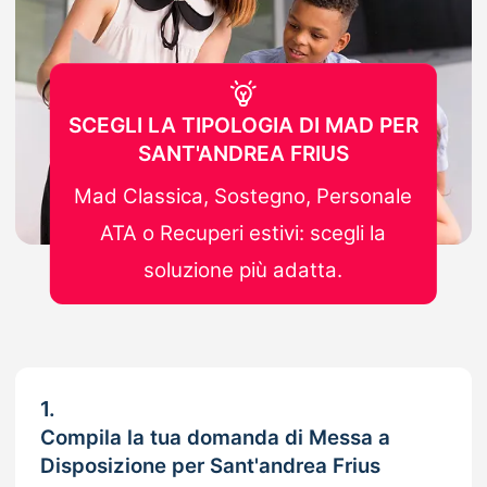
SCEGLI LA TIPOLOGIA DI MAD PER
SANT'ANDREA FRIUS
Mad Classica, Sostegno, Personale
ATA o Recuperi estivi: scegli la
soluzione più adatta.
1.
Compila la tua domanda di Messa a
Disposizione per Sant'andrea Frius