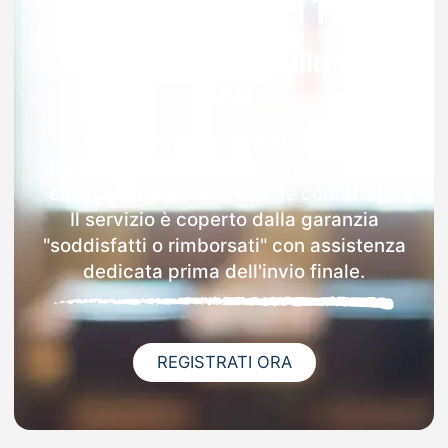
Garanzia 100% sulla tua
MAD
Dopo l'invio online della MAD a
Sant'angelo Dei Lombardi riceverai via
email i dettagli delle scuole contattate.
Il servizio è coperto dalla garanzia
"soddisfatti o rimborsati" con assistenza
dedicata prima dell'invio finale.
REGISTRATI ORA