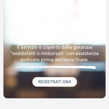
Garanzia 100% sulla tua
MAD
Dopo l'invio online della MAD a
Sant'angelo Lodigiano riceverai via email
i dettagli delle scuole contattate.
Il servizio è coperto dalla garanzia
"soddisfatti o rimborsati" con assistenza
dedicata prima dell'invio finale.
REGISTRATI ORA