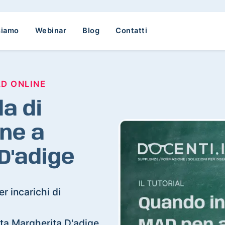
siamo
Webinar
Blog
Contatti
AD ONLINE
a di
ne a
D'adige
r incarichi di
anta Margherita D'adige