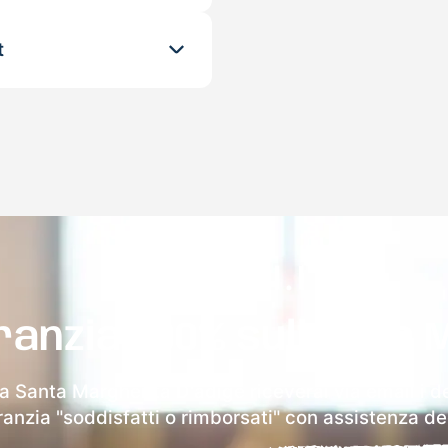
t
ranzia 100% sulla tua 
a Santa Margherita D'adige riceverai via email i de
aranzia "soddisfatti o rimborsati" con assistenza ded