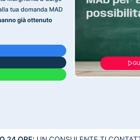
ti alla tua domanda MAD
 hanno già ottenuto
GU
 24 ORE:
UN CONSULENTE TI CONTAT