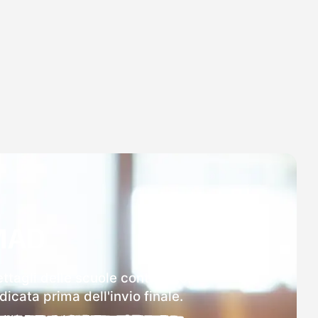
MAD
ttagli delle scuole contattate.
icata prima dell'invio finale.