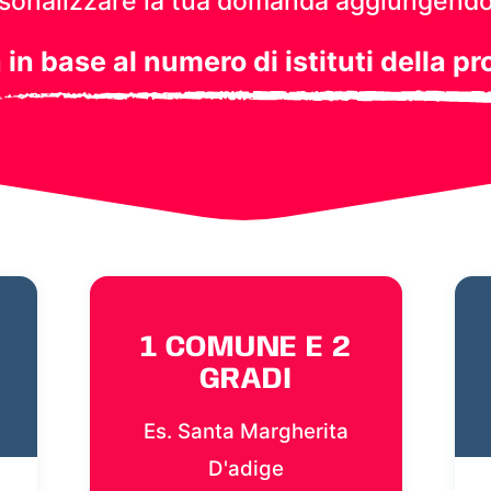
personalizzare la tua domanda aggiungendo
a in base al numero di istituti della pr
1 COMUNE E 2
GRADI
Es. Santa Margherita
D'adige