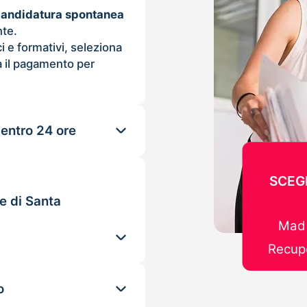
candidatura spontanea
nte.
ci e formativi, seleziona
 il pagamento per
 entro 24 ore
SCEGL
e di Santa
Mad 
Recupe
o