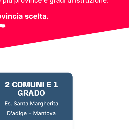
 più province e gradi di istruzione.
ovincia scelta.
2 COMUNI E 1
GRADO
Es. Santa Margherita
D'adige + Mantova