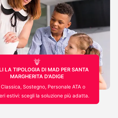
I LA TIPOLOGIA DI MAD PER SANTA
MARGHERITA D'ADIGE
Classica, Sostegno, Personale ATA o
ri estivi: scegli la soluzione più adatta.