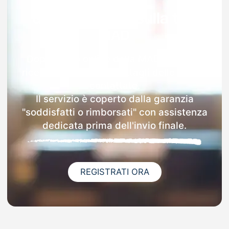
Garanzia 100% sulla tua
MAD
Dopo l'invio online della MAD a Scalea
riceverai via email i dettagli delle scuole
contattate.
Il servizio è coperto dalla garanzia
"soddisfatti o rimborsati" con assistenza
dedicata prima dell'invio finale.
REGISTRATI ORA