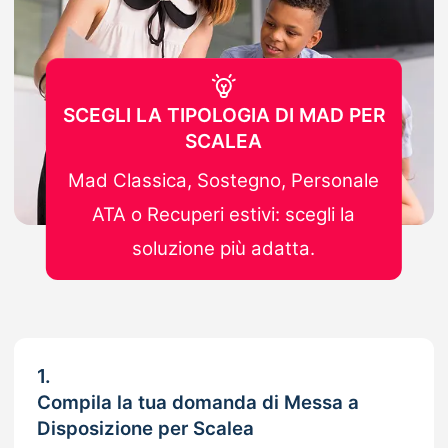
SCEGLI LA TIPOLOGIA DI MAD PER
SCALEA
Mad Classica, Sostegno, Personale
ATA o Recuperi estivi: scegli la
soluzione più adatta.
1.
Compila la tua domanda di Messa a
Disposizione per Scalea