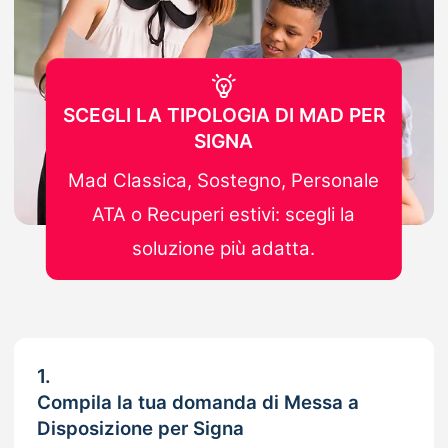
SCEGLI LA TIPOLOGIA DI MAD PER
SIGNA
Mad Classica, Sostegno, Personale
ATA o Recuperi estivi: scegli la
soluzione più adatta.
1.
Compila la tua domanda di Messa a
Disposizione per Signa