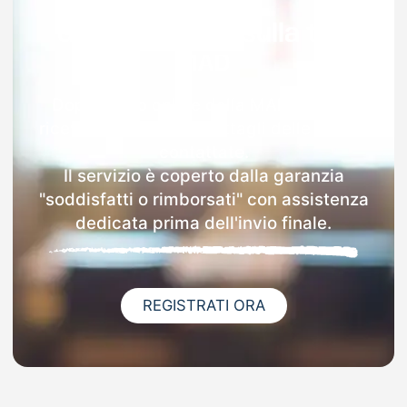
Garanzia 100% sulla tua
MAD
Dopo l'invio online della MAD a Signa
riceverai via email i dettagli delle scuole
contattate.
Il servizio è coperto dalla garanzia
"soddisfatti o rimborsati" con assistenza
dedicata prima dell'invio finale.
REGISTRATI ORA