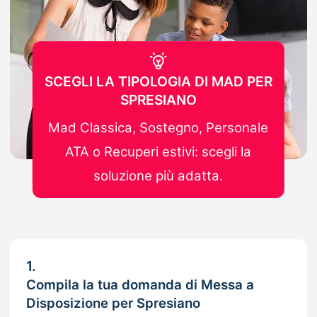
SCEGLI LA TIPOLOGIA DI MAD PER
SPRESIANO
Mad Classica, Sostegno, Personale
ATA o Recuperi estivi: scegli la
soluzione più adatta.
1.
Compila la tua domanda di Messa a
Disposizione per Spresiano