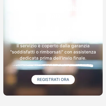
Garanzia 100% sulla tua
MAD
Dopo l'invio online della MAD a
Spresiano riceverai via email i dettagli
delle scuole contattate.
Il servizio è coperto dalla garanzia
"soddisfatti o rimborsati" con assistenza
dedicata prima dell'invio finale.
REGISTRATI ORA