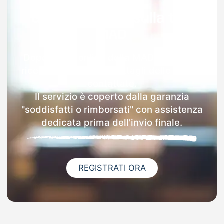
Garanzia 100% sulla tua
MAD
Dopo l'invio online della MAD a Sulzano
riceverai via email i dettagli delle scuole
contattate.
Il servizio è coperto dalla garanzia
"soddisfatti o rimborsati" con assistenza
dedicata prima dell'invio finale.
REGISTRATI ORA