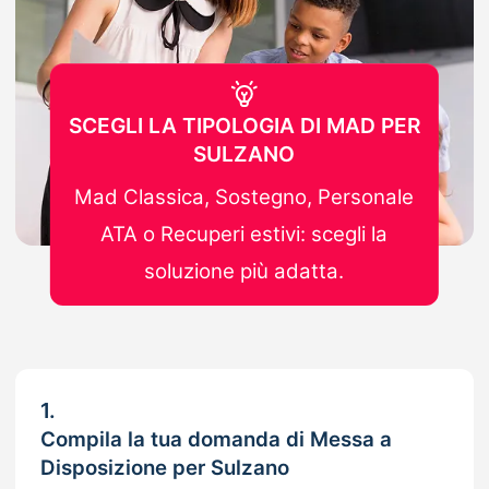
SCEGLI LA TIPOLOGIA DI MAD PER
SULZANO
Mad Classica, Sostegno, Personale
ATA o Recuperi estivi: scegli la
soluzione più adatta.
1.
Compila la tua domanda di Messa a
Disposizione per Sulzano