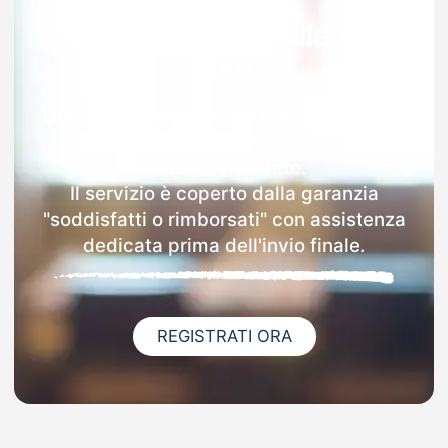
Garanzia 100% sulla tua
MAD
Dopo l'invio online della MAD a Taglio Di
Po riceverai via email i dettagli delle
scuole contattate.
Il servizio è coperto dalla garanzia
"soddisfatti o rimborsati" con assistenza
dedicata prima dell'invio finale.
REGISTRATI ORA