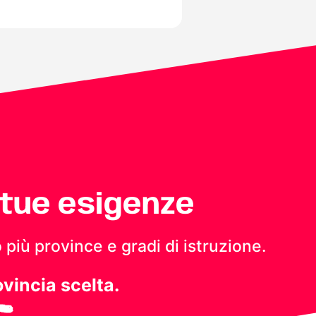
 tue esigenze
 più province e gradi di istruzione.
ovincia scelta.