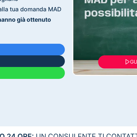
ti alla tua domanda MAD
 hanno già ottenuto
GU
 24 ORE:
UN CONSULENTE TI CONTAT