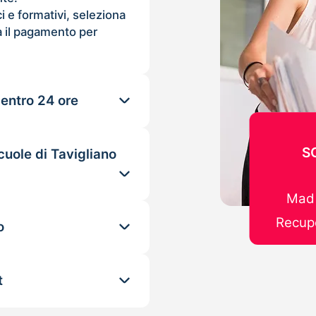
ci e formativi, seleziona
 il pagamento per
 entro 24 ore
S
cuole di Tavigliano
Mad 
Recupe
o
t