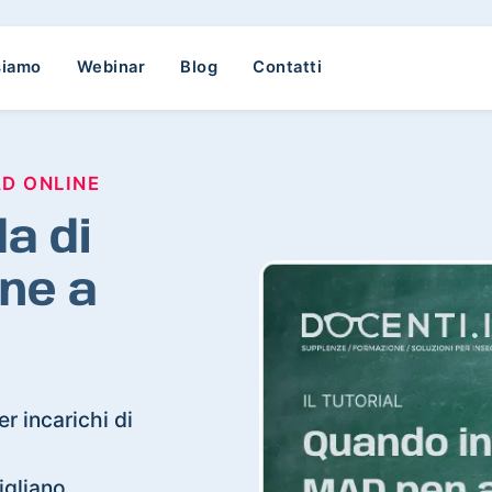
siamo
Webinar
Blog
Contatti
AD ONLINE
a di
ne a
r incarichi di
vigliano