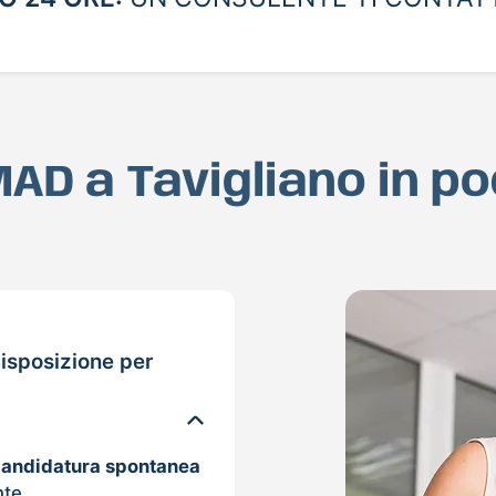
 MAD a Tavigliano in p
isposizione per
candidatura spontanea
nte.