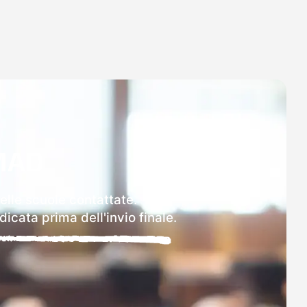
MAD
delle scuole contattate.
icata prima dell'invio finale.