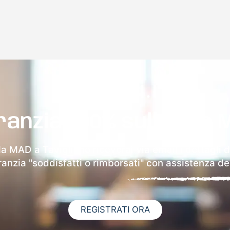
ranzia 100% sulla tua 
la MAD a Tavigliano riceverai via email i dettagli 
aranzia "soddisfatti o rimborsati" con assistenza ded
REGISTRATI ORA