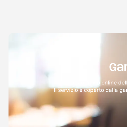
Ga
Dopo l'invio online del
Il servizio è coperto dalla g