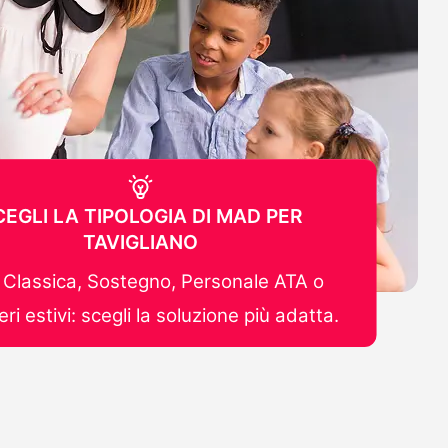
CEGLI LA TIPOLOGIA DI MAD PER
TAVIGLIANO
Classica, Sostegno, Personale ATA o
ri estivi: scegli la soluzione più adatta.