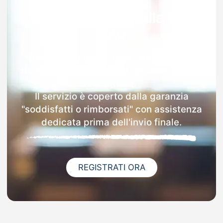
Garanzia 100% sulla tua
MAD
Dopo l'invio online della MAD a Teora
riceverai via email i dettagli delle scuole
contattate.
Il servizio è coperto dalla garanzia
"soddisfatti o rimborsati" con assistenza
dedicata prima dell'invio finale.
REGISTRATI ORA