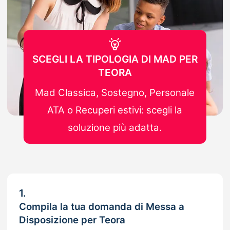
SCEGLI LA TIPOLOGIA DI MAD PER
TEORA
Mad Classica, Sostegno, Personale
ATA o Recuperi estivi: scegli la
soluzione più adatta.
1.
Compila la tua domanda di Messa a
Disposizione per Teora