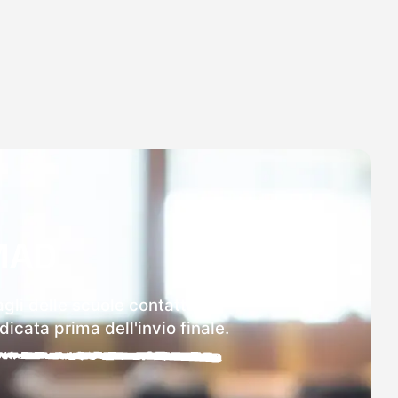
MAD
agli delle scuole contattate.
icata prima dell'invio finale.