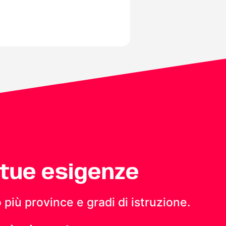
 tue esigenze
 più province e gradi di istruzione.