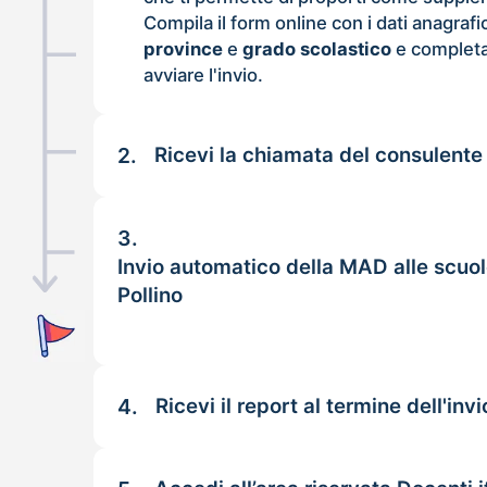
Compila il form online con i dati anagrafi
province
e
grado scolastico
e completa
avviare l'invio.
2.
Ricevi la chiamata del consulente
3.
Invio automatico della MAD alle scuol
Pollino
4.
Ricevi il report al termine dell'invi