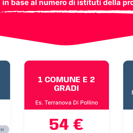
a in base al numero di istituti della pr
1 COMUNE E 2
GRADI
Es. Terranova Di Pollino
54 €
2H