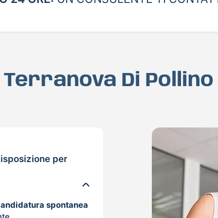
a Terranova Di Pollino
isposizione per
candidatura spontanea
nte.