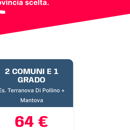
ovincia scelta.
2 COMUNI E 1
GRADO
Es. Terranova Di Pollino +
Mantova
64 €