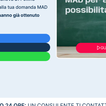
ti alla tua domanda MAD
 hanno già ottenuto
GU
 24 ORE:
UN CONSULENTE TI CONTAT