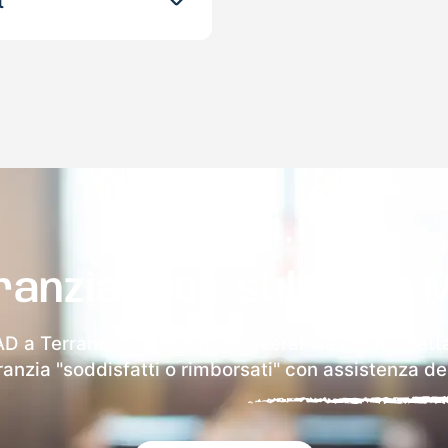
t
ranzia 100% sulla tua 
D a Terranova Di Pollino riceverai via email i dett
aranzia "soddisfatti o rimborsati" con assistenza ded