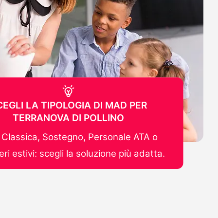
CEGLI LA TIPOLOGIA DI MAD PER
TERRANOVA DI POLLINO
Classica, Sostegno, Personale ATA o
ri estivi: scegli la soluzione più adatta.