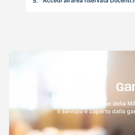
5.
Accedi all’area riservata Docenti.i
Ga
Dopo l'invio online della MA
Il servizio è coperto dalla g