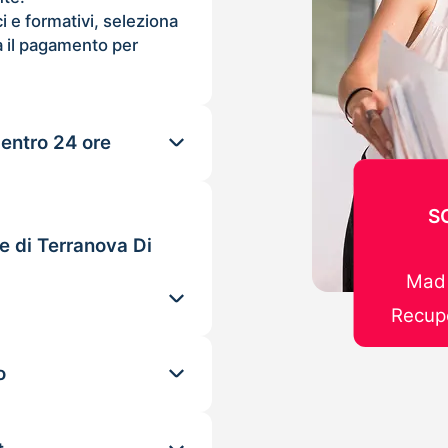
ci e formativi, seleziona
 il pagamento per
 entro 24 ore
S
e di Terranova Di
Mad 
Recupe
o