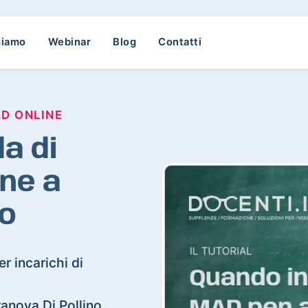
siamo
Webinar
Blog
Contatti
AD ONLINE
a di
ne a
no
r incarichi di
rranova Di Pollino