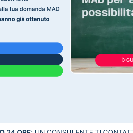
ti alla tua domanda MAD
 hanno già ottenuto
GU
 24 ORE:
UN CONSULENTE TI CONTAT