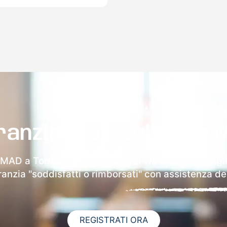
ranzia 100% sulla tua 
 MAD a Torrebelvicino riceverai via email i dettagl
aranzia "soddisfatti o rimborsati" con assistenza ded
REGISTRATI ORA