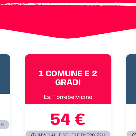
1 COMUNE E 2
GRADI
Es. Torrebelvicino
54 €
2H
INVIO ALLE SCUOLE ENTRO 72H