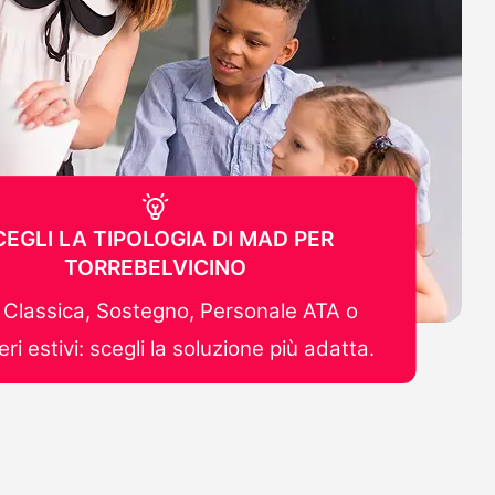
CEGLI LA TIPOLOGIA DI MAD PER
TORREBELVICINO
Classica, Sostegno, Personale ATA o
ri estivi: scegli la soluzione più adatta.