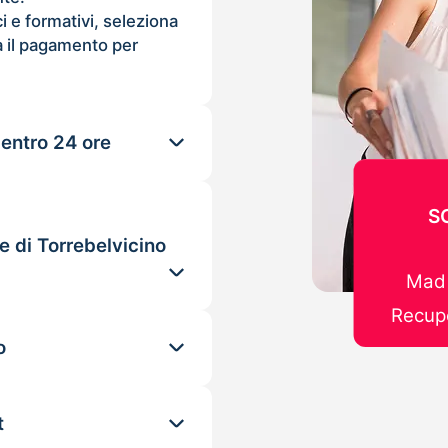
ci e formativi, seleziona
 il pagamento per
 entro 24 ore
S
e di Torrebelvicino
Mad 
Recupe
o
t