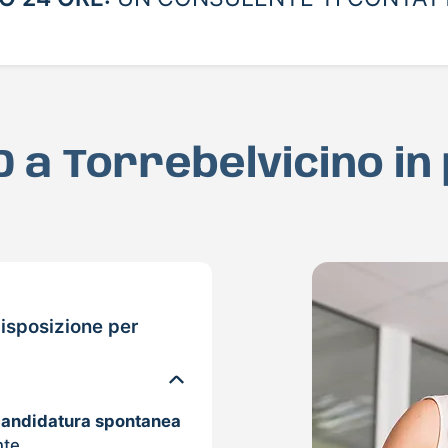
AD a Torrebelvicino in
isposizione per
candidatura spontanea
nte.