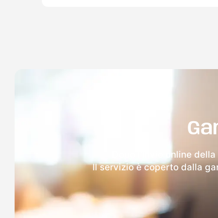
Ga
Dopo l'invio online della
Il servizio è coperto dalla g