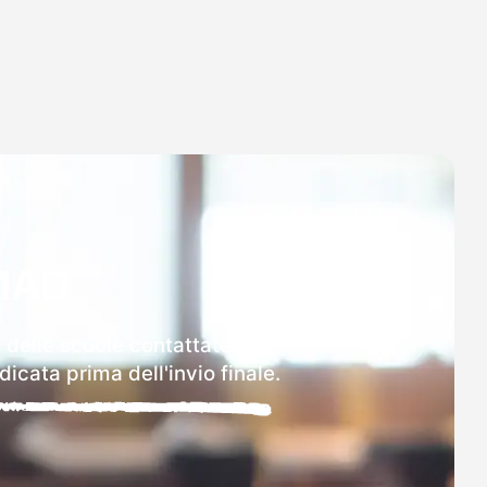
MAD
i delle scuole contattate.
icata prima dell'invio finale.