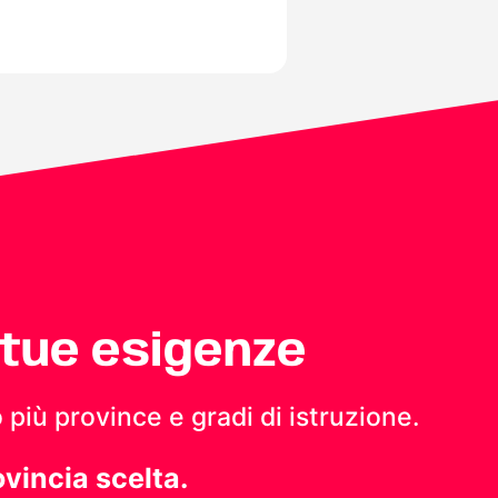
 tue esigenze
 più province e gradi di istruzione.
ovincia scelta.