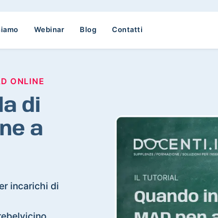
siamo
Webinar
Blog
Contatti
AD ONLINE
a di
ne a
r incarichi di
rrebelvicino