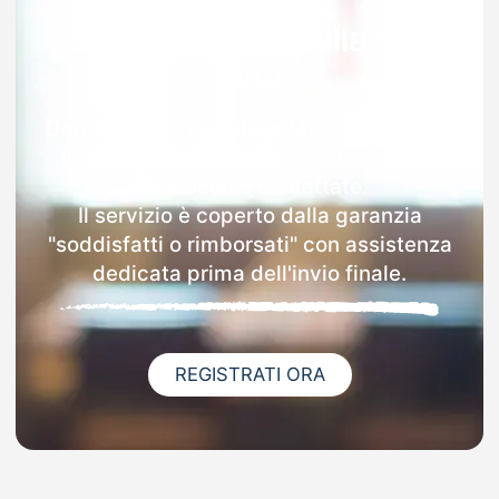
Garanzia 100% sulla tua
MAD
Dopo l'invio online della MAD a Torricella
In Sabina riceverai via email i dettagli
delle scuole contattate.
Il servizio è coperto dalla garanzia
"soddisfatti o rimborsati" con assistenza
dedicata prima dell'invio finale.
REGISTRATI ORA