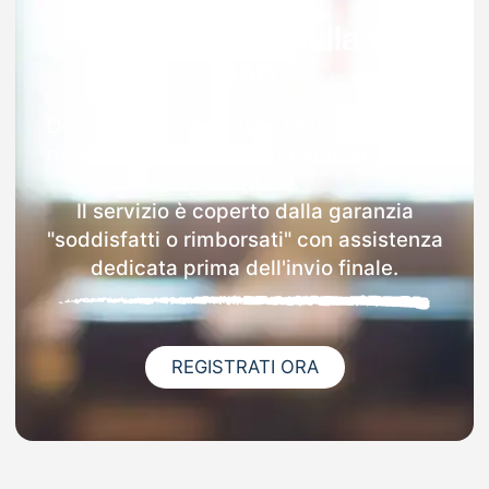
Garanzia 100% sulla tua
MAD
Dopo l'invio online della MAD a Tramonti
riceverai via email i dettagli delle scuole
contattate.
Il servizio è coperto dalla garanzia
"soddisfatti o rimborsati" con assistenza
dedicata prima dell'invio finale.
REGISTRATI ORA