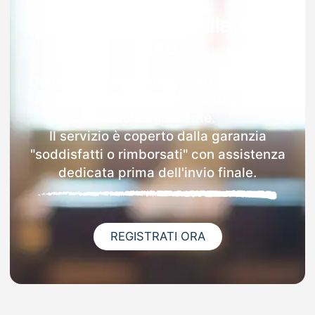
Garanzia 100% sulla tua
MAD
Dopo l'invio online della MAD a Trezzano
Rosa riceverai via email i dettagli delle
scuole contattate.
Il servizio è coperto dalla garanzia
"soddisfatti o rimborsati" con assistenza
dedicata prima dell'invio finale.
REGISTRATI ORA