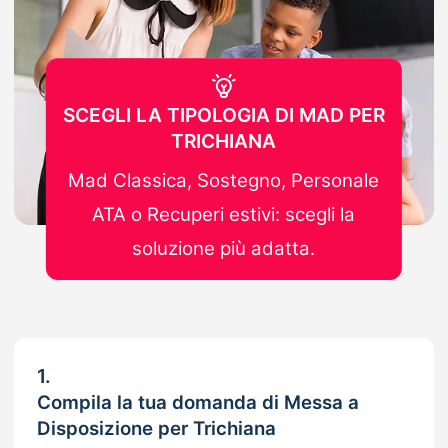
SCEGLI LA TIPOLOGIA DI MAD PER
TRICHIANA
Mad Classica, Sostegno, Personale
ATA o Recuperi estivi: scegli la
soluzione più adatta.
1.
Compila la tua domanda di Messa a
Disposizione per Trichiana