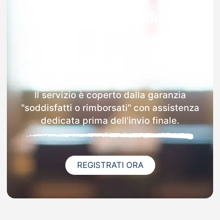
Garanzia 100% sulla tua
MAD
Dopo l'invio online della MAD a Trichiana
riceverai via email i dettagli delle scuole
contattate.
Il servizio è coperto dalla garanzia
"soddisfatti o rimborsati" con assistenza
dedicata prima dell'invio finale.
REGISTRATI ORA