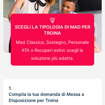
SCEGLI LA TIPOLOGIA DI MAD PER
TROINA
Mad Classica, Sostegno, Personale
ATA o Recuperi estivi: scegli la
soluzione più adatta.
1.
Compila la tua domanda di Messa a
Disposizione per Troina