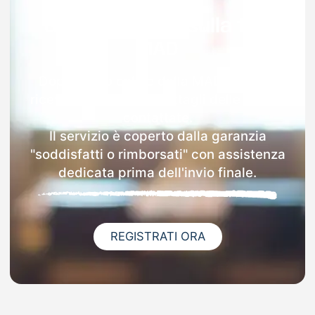
Garanzia 100% sulla tua
MAD
Dopo l'invio online della MAD a Troina
riceverai via email i dettagli delle scuole
contattate.
Il servizio è coperto dalla garanzia
"soddisfatti o rimborsati" con assistenza
dedicata prima dell'invio finale.
REGISTRATI ORA