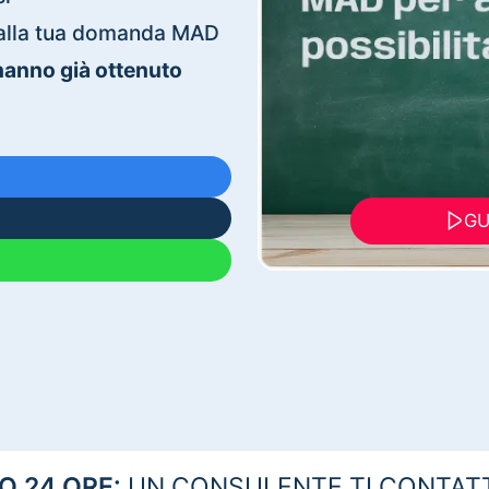
ti alla tua domanda MAD
 hanno già ottenuto
GU
 24 ORE:
UN CONSULENTE TI CONTAT