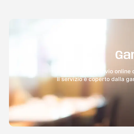
Ga
Dopo l'invio online 
Il servizio è coperto dalla g