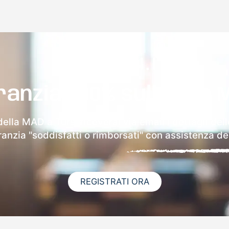
ranzia 100% sulla tua 
della MAD a Tursi riceverai via email i dettagli del
aranzia "soddisfatti o rimborsati" con assistenza ded
REGISTRATI ORA