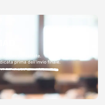
MAD
le scuole contattate.
icata prima dell'invio finale.