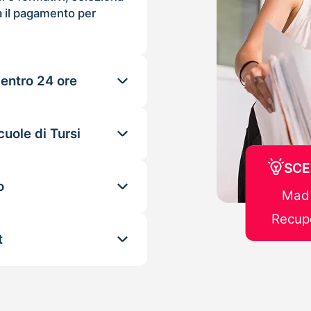
 il pagamento per
 entro 24 ore
uole di Tursi
SCE
o
Mad 
Recupe
t