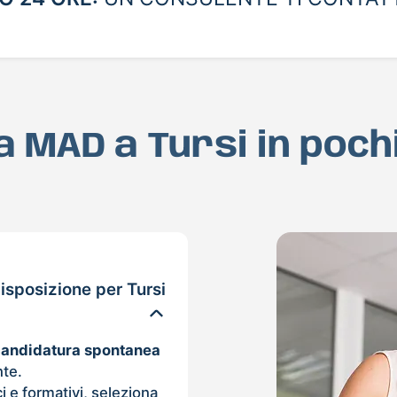
ua MAD a Tursi in poc
sposizione per Tursi
candidatura spontanea
nte.
ci e formativi, seleziona