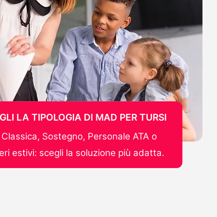
GLI LA TIPOLOGIA DI MAD PER TURSI
Classica, Sostegno, Personale ATA o
ri estivi: scegli la soluzione più adatta.