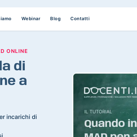
siamo
Webinar
Blog
Contatti
AD ONLINE
a di
ne a
r incarichi di
si