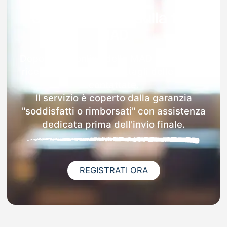
Garanzia 100% sulla tua
MAD
Dopo l'invio online della MAD a Val Rezzo
riceverai via email i dettagli delle scuole
contattate.
Il servizio è coperto dalla garanzia
"soddisfatti o rimborsati" con assistenza
dedicata prima dell'invio finale.
REGISTRATI ORA