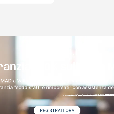
ranzia 100% sulla tua 
 MAD a Vallo Torinese riceverai via email i dettagl
aranzia "soddisfatti o rimborsati" con assistenza ded
REGISTRATI ORA