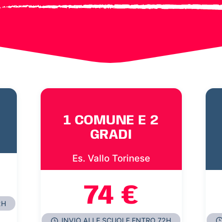
1 COMUNE E 2
GRADI
Es. Vallo Torinese
74 €
2H
INVIO ALLE SCUOLE ENTRO 72H