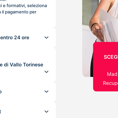
ci e formativi, seleziona
 il pagamento per
 entro 24 ore
SCEG
e di Vallo Torinese
Mad 
Recupe
o
t