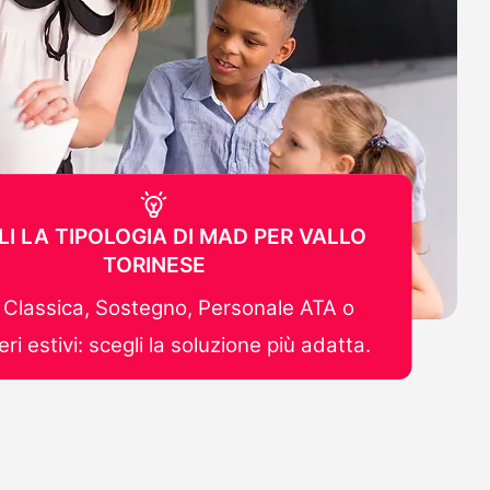
LI LA TIPOLOGIA DI MAD PER VALLO
TORINESE
Classica, Sostegno, Personale ATA o
ri estivi: scegli la soluzione più adatta.