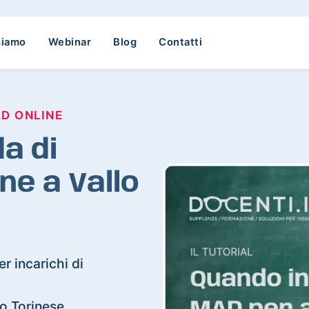
siamo
Webinar
Blog
Contatti
AD ONLINE
a di
ne a Vallo
r incarichi di
lo Torinese