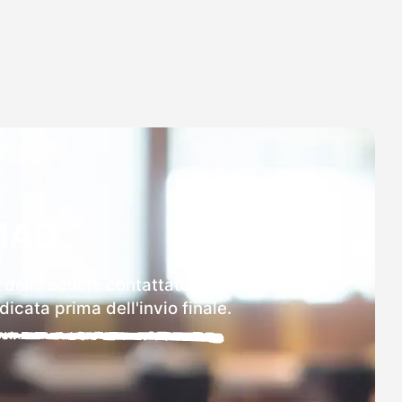
MAD
i delle scuole contattate.
icata prima dell'invio finale.