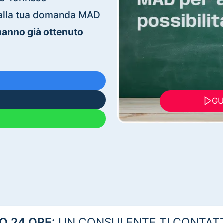
ti alla tua domanda MAD
 hanno già ottenuto
GU
 24 ORE:
UN CONSULENTE TI CONTAT