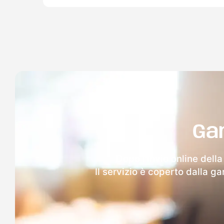
Ga
Dopo l'invio online della
Il servizio è coperto dalla g