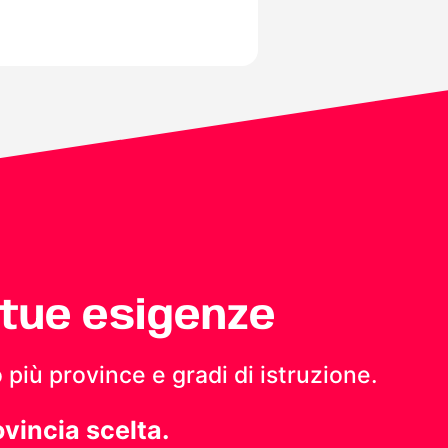
 tue esigenze
 più province e gradi di istruzione.
ovincia scelta.