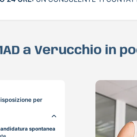
 MAD a Verucchio in p
isposizione per
candidatura spontanea
nte.