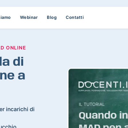
siamo
Webinar
Blog
Contatti
AD ONLINE
a di
ne a
r incarichi di
rucchio