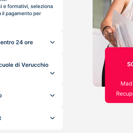
ci e formativi, seleziona
 il pagamento per
 entro 24 ore
S
cuole di Verucchio
Mad 
Recupe
o
t