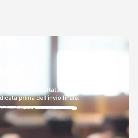
MAD
elle scuole contattate.
icata prima dell'invio finale.