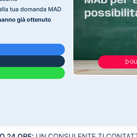
ti alla tua domanda MAD
 hanno già ottenuto
GU
 24 ORE:
UN CONSULENTE TI CONTAT