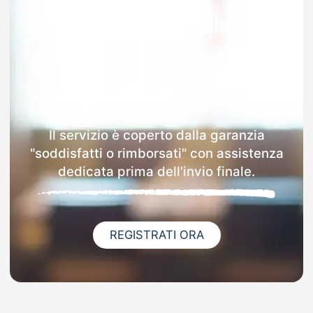
Garanzia 100% sulla tua
MAD
Dopo l'invio online della MAD a Viano
riceverai via email i dettagli delle scuole
contattate.
Il servizio è coperto dalla garanzia
"soddisfatti o rimborsati" con assistenza
dedicata prima dell'invio finale.
REGISTRATI ORA