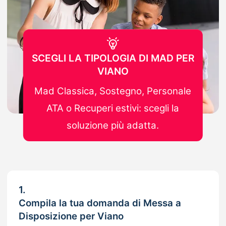
SCEGLI LA TIPOLOGIA DI MAD PER
VIANO
Mad Classica, Sostegno, Personale
ATA o Recuperi estivi: scegli la
soluzione più adatta.
1.
Compila la tua domanda di Messa a
Disposizione per Viano