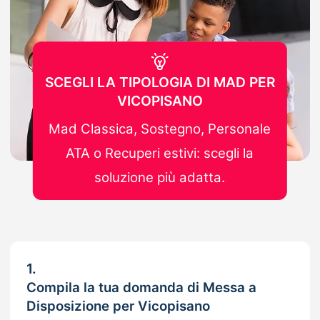
SCEGLI LA TIPOLOGIA DI MAD PER
VICOPISANO
Mad Classica, Sostegno, Personale
ATA o Recuperi estivi: scegli la
soluzione più adatta.
1.
Compila la tua domanda di Messa a
Disposizione per Vicopisano