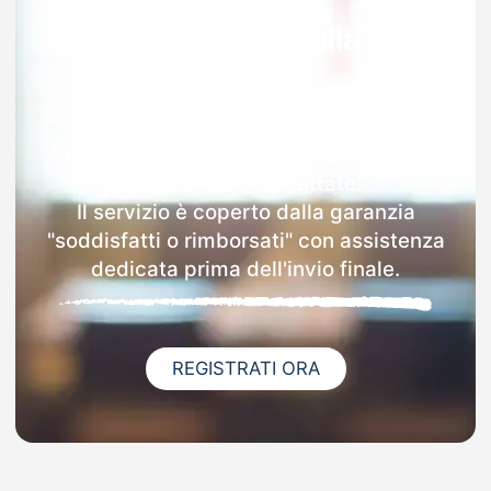
Garanzia 100% sulla tua
MAD
Dopo l'invio online della MAD a
Vicopisano riceverai via email i dettagli
delle scuole contattate.
Il servizio è coperto dalla garanzia
"soddisfatti o rimborsati" con assistenza
dedicata prima dell'invio finale.
REGISTRATI ORA