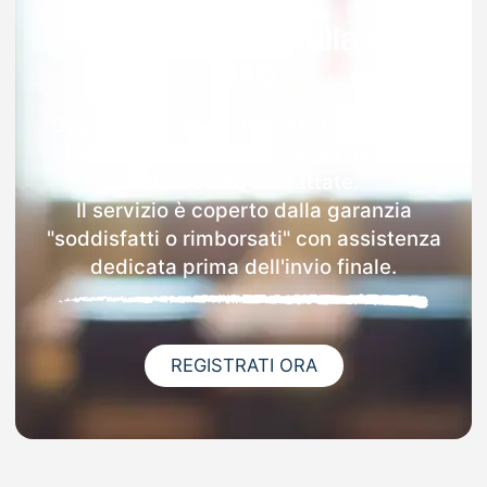
Garanzia 100% sulla tua
MAD
Dopo l'invio online della MAD a Vietri Di
Potenza riceverai via email i dettagli
delle scuole contattate.
Il servizio è coperto dalla garanzia
"soddisfatti o rimborsati" con assistenza
dedicata prima dell'invio finale.
REGISTRATI ORA