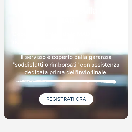
Garanzia 100% sulla tua
MAD
Dopo l'invio online della MAD a Visciano
riceverai via email i dettagli delle scuole
contattate.
Il servizio è coperto dalla garanzia
"soddisfatti o rimborsati" con assistenza
dedicata prima dell'invio finale.
REGISTRATI ORA