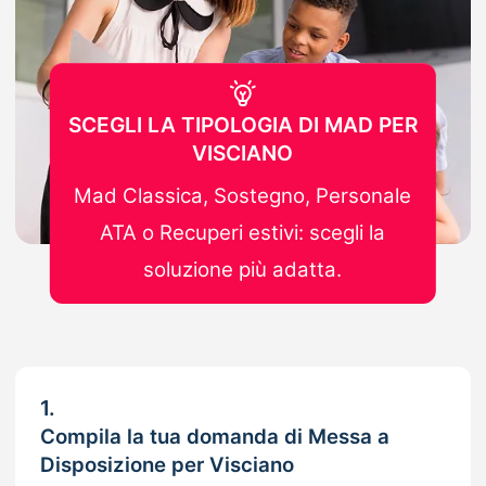
SCEGLI LA TIPOLOGIA DI MAD PER
VISCIANO
Mad Classica, Sostegno, Personale
ATA o Recuperi estivi: scegli la
soluzione più adatta.
1.
Compila la tua domanda di Messa a
Disposizione per Visciano