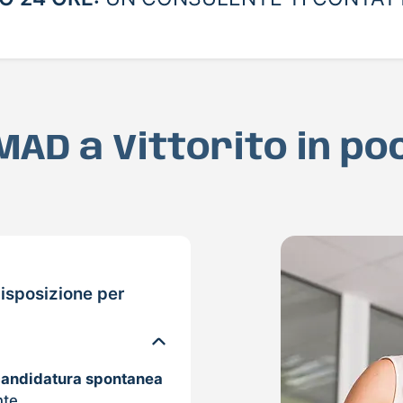
 MAD a Vittorito in p
isposizione per
candidatura spontanea
nte.