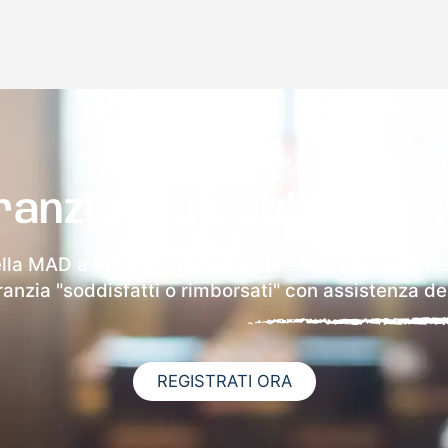
ranzia 100% sulla tua 
lla MAD a Vittorito riceverai via email i dettagli d
aranzia "soddisfatti o rimborsati" con assistenza ded
REGISTRATI ORA