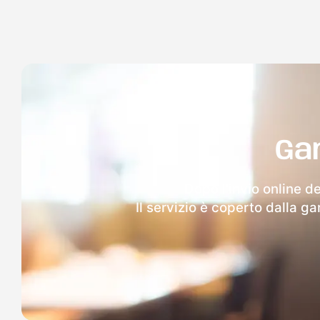
Ga
Dopo l'invio online de
Il servizio è coperto dalla g