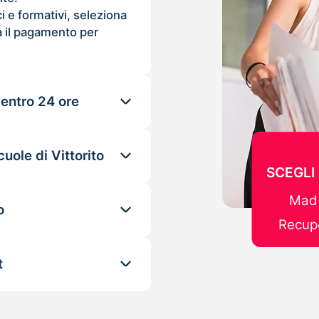
ci e formativi, seleziona
 il pagamento per
 entro 24 ore
uole di Vittorito
SCEGLI
Mad 
o
Recupe
t