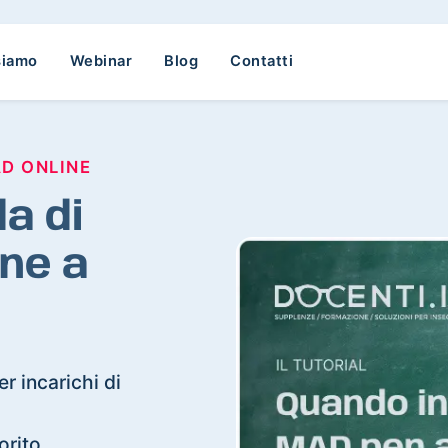
siamo
Webinar
Blog
Contatti
AD ONLINE
a di
ne a
r incarichi di
orito