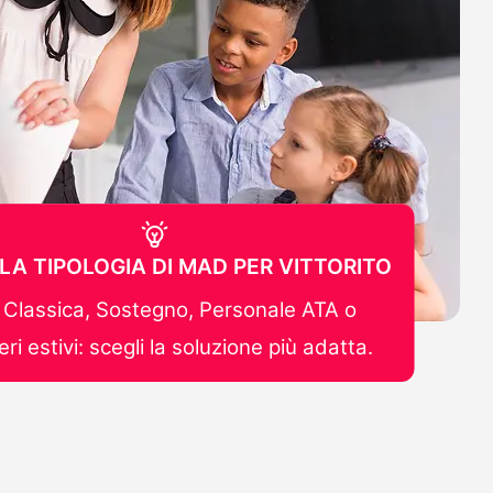
 LA TIPOLOGIA DI MAD PER VITTORITO
Classica, Sostegno, Personale ATA o
ri estivi: scegli la soluzione più adatta.