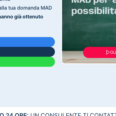
ti alla tua domanda MAD
 hanno già ottenuto
GU
 24 ORE:
UN CONSULENTE TI CONTAT