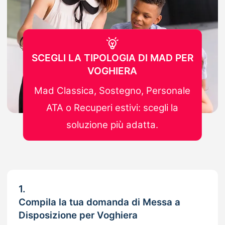
SCEGLI LA TIPOLOGIA DI MAD PER
VOGHIERA
Mad Classica, Sostegno, Personale
ATA o Recuperi estivi: scegli la
soluzione più adatta.
1.
Compila la tua domanda di Messa a
Disposizione per Voghiera