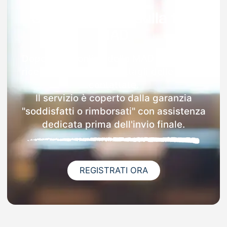
Garanzia 100% sulla tua
MAD
Dopo l'invio online della MAD a Voghiera
riceverai via email i dettagli delle scuole
contattate.
Il servizio è coperto dalla garanzia
"soddisfatti o rimborsati" con assistenza
dedicata prima dell'invio finale.
REGISTRATI ORA