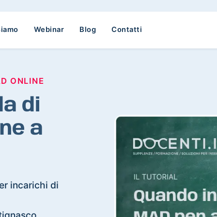
siamo
Webinar
Blog
Contatti
AD ONLINE
a di
ne a
r incarichi di
ttignasco