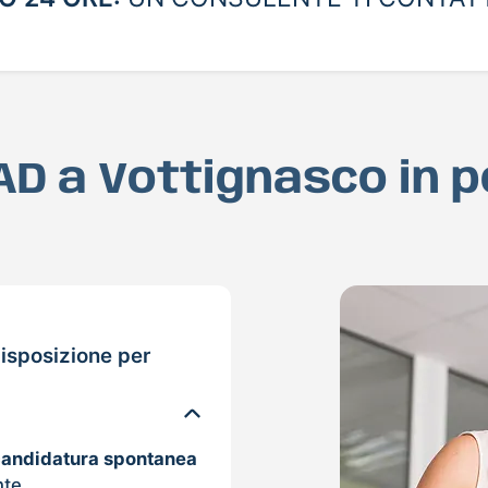
MAD a Vottignasco in 
isposizione per
candidatura spontanea
nte.