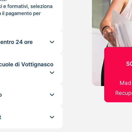
ci e formativi, seleziona
 il pagamento per
 entro 24 ore
S
cuole di Vottignasco
Mad 
Recupe
o
t