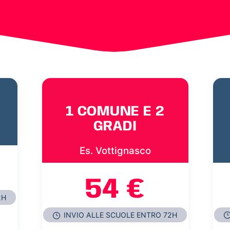
1 COMUNE E 2
GRADI
Es. Vottignasco
54 €
2H
INVIO ALLE SCUOLE ENTRO 72H