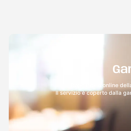
Ga
Dopo l'invio online del
Il servizio è coperto dalla g