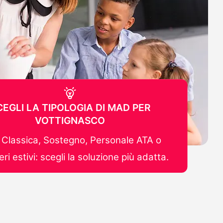
CEGLI LA TIPOLOGIA DI MAD PER
VOTTIGNASCO
Classica, Sostegno, Personale ATA o
ri estivi: scegli la soluzione più adatta.