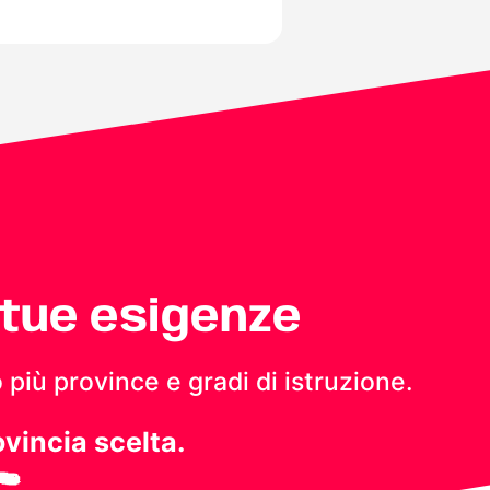
 tue esigenze
 più province e gradi di istruzione.
ovincia scelta.