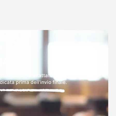
MAD
delle scuole contattate.
icata prima dell'invio finale.