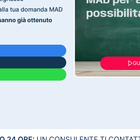
ti alla tua domanda MAD
 hanno già ottenuto
GU
 24 ORE:
UN CONSULENTE TI CONTAT