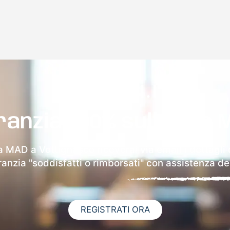
ranzia 100% sulla tua 
la MAD a Vottignasco riceverai via email i dettagli 
aranzia "soddisfatti o rimborsati" con assistenza ded
REGISTRATI ORA