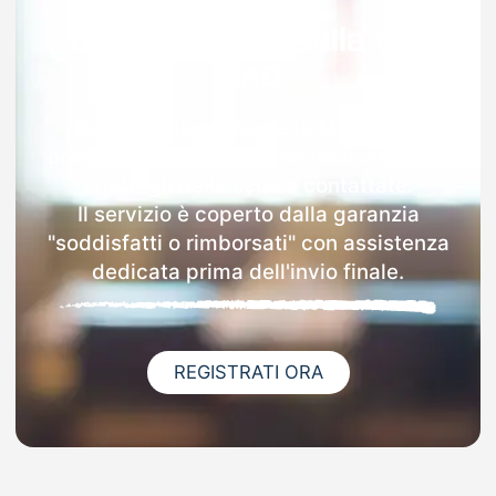
Garanzia 100% sulla tua
MAD
Dopo l'invio online della MAD nella
provincia di Cremona riceverai via email
i dettagli delle scuole contattate.
Il servizio è coperto dalla garanzia
"soddisfatti o rimborsati" con assistenza
dedicata prima dell'invio finale.
REGISTRATI ORA