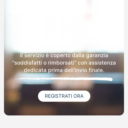
Garanzia 100% sulla tua
MAD
Dopo l'invio online della MAD nella
provincia di Forlì-Cesena riceverai via
email i dettagli delle scuole contattate.
Il servizio è coperto dalla garanzia
"soddisfatti o rimborsati" con assistenza
dedicata prima dell'invio finale.
REGISTRATI ORA