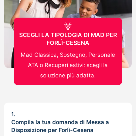
SCEGLI LA TIPOLOGIA DI MAD PER
FORLÌ-CESENA
Mad Classica, Sostegno, Personale
ATA o Recuperi estivi: scegli la
soluzione più adatta.
1.
Compila la tua domanda di Messa a
Disposizione per Forlì-Cesena