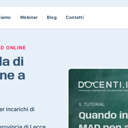
siamo
Webinar
Blog
Contatti
AD ONLINE
a di
ne a
r incarichi di
 provincia di Lecce