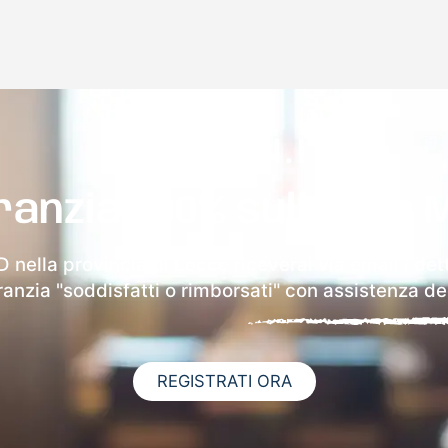
ranzia 100% sulla tua 
 nella provincia di Lecce riceverai via email i det
aranzia "soddisfatti o rimborsati" con assistenza ded
REGISTRATI ORA