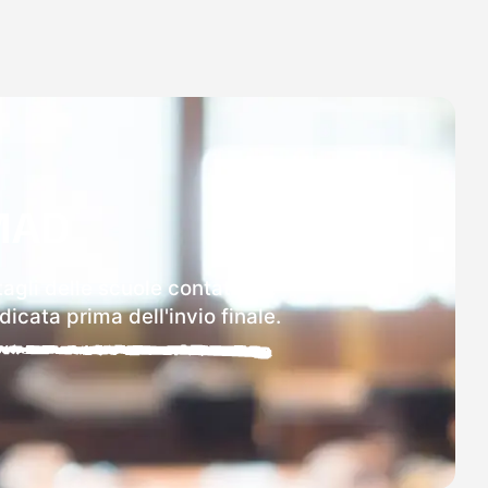
MAD
tagli delle scuole contattate.
icata prima dell'invio finale.