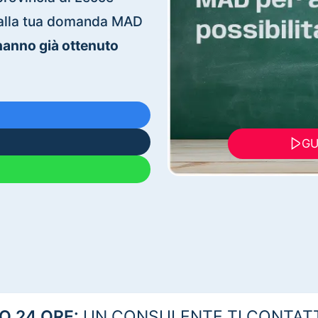
ti alla tua domanda MAD
 hanno già ottenuto
GU
 24 ORE:
UN CONSULENTE TI CONTAT