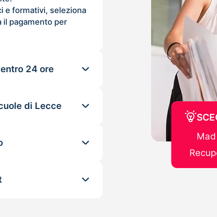
ci e formativi, seleziona
 il pagamento per
 entro 24 ore
cuole di Lecce
SCE
Mad 
o
Recupe
t