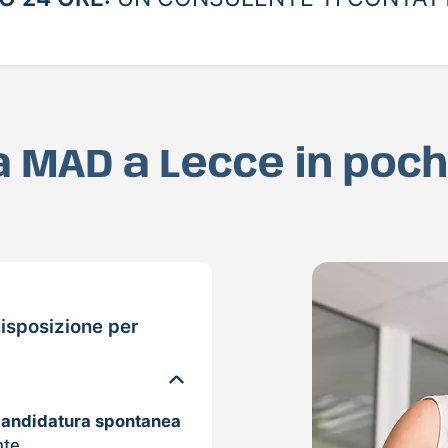
ua MAD a Lecce in poc
isposizione per
candidatura spontanea
nte.