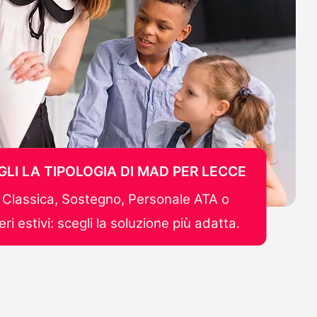
GLI LA TIPOLOGIA DI MAD PER LECCE
Classica, Sostegno, Personale ATA o
ri estivi: scegli la soluzione più adatta.