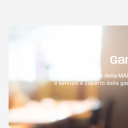
Ga
Dopo l'invio online della MAD
Il servizio è coperto dalla g