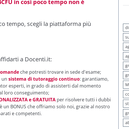
4CFU in così poco tempo non è
co tempo, scegli la piattaforma più
d
s
a
a
ffidarti a Docenti.it:
g
 domande
che potresti trovare in sede d'esame;
g
n un
sistema di tutoraggio continuo
: garantiamo,
M
tutor esperti, in grado di assisterti dal momento
o al loro conseguimento;
c
NALIZZATA e GRATUITA
per risolvere tutti i dubbi
s
 è un BONUS che offriamo solo noi, grazie al nostro
arati e competenti.
g
a