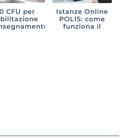
0 CFU per
Istanze Online
abilitazione
POLIS: come
’insegnamento
funziona il
26: guida ai
portale del
percorsi
Ministero nel
2026?