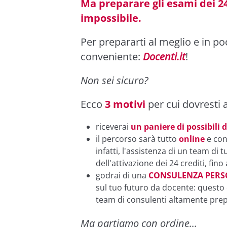
Ma preparare gli esami dei 2
impossibile.
Per prepararti al meglio e in po
conveniente:
Docenti.it
!
Non sei sicuro?
Ecco
3 motivi
per cui dovresti a
riceverai
un paniere di possibili
il percorso sarà tutto
online
e co
infatti, l'assistenza di un team di 
dell'attivazione dei 24 crediti, fin
godrai di una
CONSULENZA PERSO
sul tuo futuro da docente: questo
team di consulenti altamente prep
Ma partiamo con ordine...