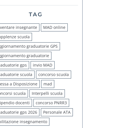
TAG
iventare insegnante
MAD online
upplenze scuola
ggiornamento graduatorie GPS
ggiornamento graduatorie
raduatorie gps
invio MAD
raduatorie scuola
concorso scuola
essa a Disposizione
mad
oncorsi scuola
Interpelli scuola
tipendio docenti
concorso PNRR3
raduatorie gps 2026
Personale ATA
bilitazione insegnamento