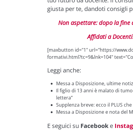
tuo futuro da docente. Il consul
giusta per te, dandoti consigli p
Non aspettare: dopo la fine d
Affidati a Docenti
[maxbutton id="1" url="https://www.do
formativi.html?tc=9&lnk=104" text="Co
Leggi anche:
Messa a Disposizione, ultime notiz
Il figlio di 13 anni è malato di tum
lettera”
Supplenza breve: ecco il PLUS che 
Messa a Disposizione e nota del Miu
E seguici su
Facebook
e
Insta