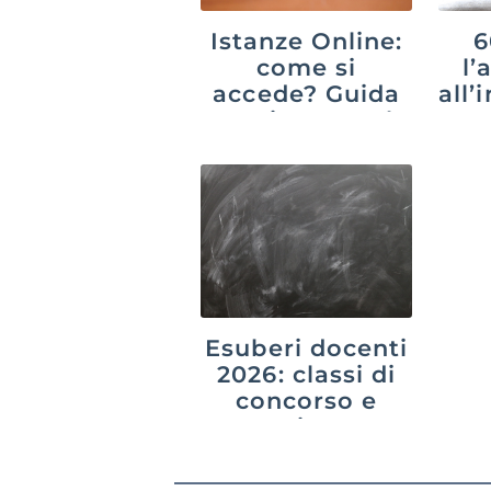
Istanze Online:
6
come si
l’
accede? Guida
all
aggiornata al
20
2026
Esuberi docenti
2026: classi di
concorso e
province a
rischio