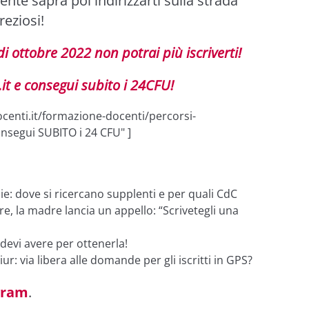
ente saprà poi indirizzarti sulla strada
reziosi!
i ottobre 2022 non potrai più iscriverti!
.it e consegui subito i 24CFU!
centi.it/formazione-docenti/percorsi-
nsegui SUBITO i 24 CFU" ]
ie: dove si ricercano supplenti e per quali CdC
ore, la madre lancia un appello: “Scrivetegli una
devi avere per ottenerla!
r: via libera alle domande per gli iscritti in GPS?
gram
.