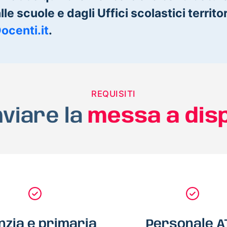
le scuole e dagli Uffici scolastici territori
Docenti.it
.
REQUISITI
nviare la
messa a dis
nzia e primaria
Personale A