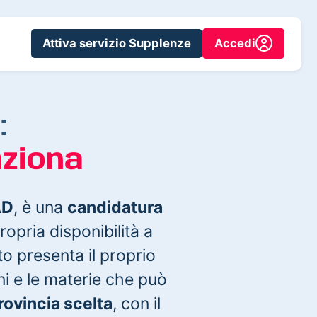
Attiva servizio Supplenze
Accedi
:
nziona
AD
, è una
candidatura
opria disponibilità a
to presenta il proprio
oni e le materie che può
provincia scelta
, con il