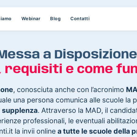
siamo
Webinar
Blog
Contatti
Messa a Disposizione
, requisiti e come fu
ione
, conosciuta anche con l’acronimo
M
ale una persona comunica alle scuole la pr
di supplenza
. Attraverso la MAD, il candida
perienze professionali, le eventuali abilitazi
.it la invii online
a tutte le scuole della 