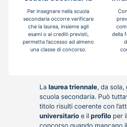
Per insegnare nella scuola
Cont
secondaria occorre verificare
prev
che la laurea, insieme agli
come
esami o ai crediti previsti,
della 
permetta l’accesso ad almeno
d
una classe di concorso.
co
La
laurea triennale
, da sola
scuola secondaria. Può tuttavia
titolo risulti coerente con l’a
universitario
e il
profilo
per i
concorso quando mancano il tit