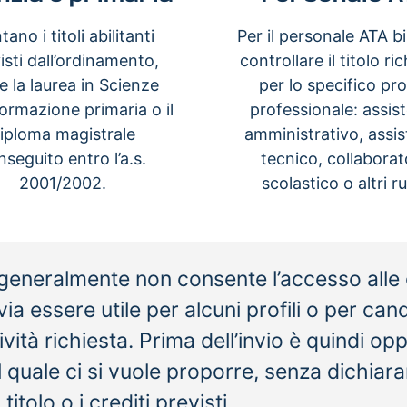
ano i titoli abilitanti
Per il personale ATA b
isti dall’ordinamento,
controllare il titolo ri
 la laurea in Scienze
per lo specifico pro
formazione primaria o il
professionale: assis
iploma magistrale
amministrativo, assis
nseguito entro l’a.s.
tecnico, collaborat
2001/2002.
scolastico o altri ru
, generalmente non consente l’accesso alle 
 essere utile per alcuni profili o per candid
ttività richiesta. Prima dell’invio è quindi op
l quale ci si vuole proporre, senza dichiara
olo o i crediti previsti.