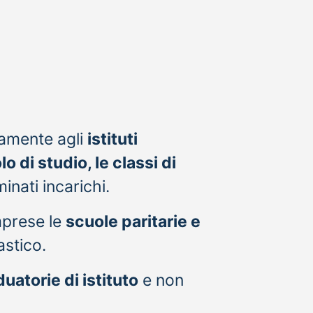
tamente agli
istituti
olo di studio, le classi di
inati incarichi.
omprese le
scuole paritarie e
astico.
uatorie di istituto
e non