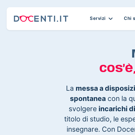
Servizi
Chi 
cos’è
La
messa a disposiz
spontanea
con la qu
svolgere
incarichi 
titolo di studio, le es
insegnare. Con Docenti