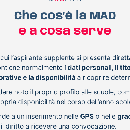
Che cos’è la MAD
e a cosa serve
i l’aspirante supplente si presenta diret
ontiene normalmente i
dati personali, il tit
rative e la disponibilità
a ricoprire determ
dere noto il proprio profilo alle scuole, c
ropria disponibilità nel corso dell’anno scol
nde a un inserimento nelle
GPS
o nelle
grad
l diritto a ricevere una convocazione.