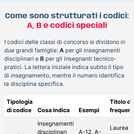
Come sono strutturati i codici:
A, B e codici speciali
I codici delle classi di concorso si dividono in
due grandi famiglie:
A
per gli insegnamenti
disciplinari e
B
per gli insegnanti tecnico-
pratici. La lettera iniziale indica subito il tipo
di insegnamento, mentre il numero identifica
la disciplina specifica.
Tipologia
Titolo d
di codice
Cosa indica
Esempi
frequen
Insegnamenti
Laurea m
disciplinari
A-12, A-