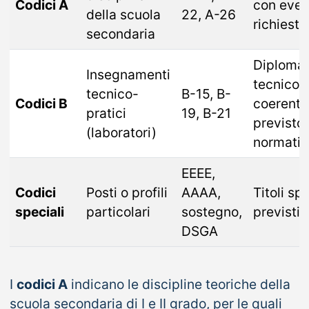
Codici A
con even
della scuola
22, A-26
richiesti
secondaria
Diploma
Insegnamenti
tecnico/
tecnico-
B-15, B-
Codici B
coerente 
pratici
19, B-21
previsto 
(laboratori)
normati
EEEE,
Codici
Posti o profili
AAAA,
Titoli spe
speciali
particolari
sostegno,
previsti p
DSGA
I
codici A
indicano le discipline teoriche della
scuola secondaria di I e II grado, per le quali