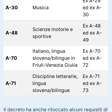
Ex A-29
A-30
Musica
ed ex A-
30
Ex A-48
Scienze motorie e
A-48
ed ex A-
sportive
49
Italiano, lingua
Ex A-70
A-70
slovena/bilingue in
ed ex A-
Friuli-Venezia Giulia
72
Discipline letterarie,
Ex A-71
A-71
lingua
ed ex A-
slovena/bilingue
73
Il decreto ha anche ritoccato alcuni requisiti di