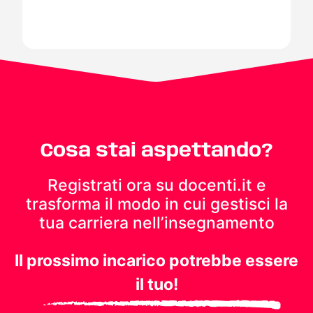
Cosa stai aspettando?
Registrati ora su docenti.it e
trasforma il modo in cui gestisci
la
tua carriera nell’insegnamento
Il prossimo incarico potrebbe essere
il tuo!