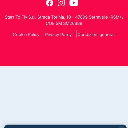
Start To Fly S.r.l. Strada Torinia, 10 - 47899 Serravalle (RSM) /
COE SM SM26888
Cookie Policy
Privacy Policy
Condizioni generali