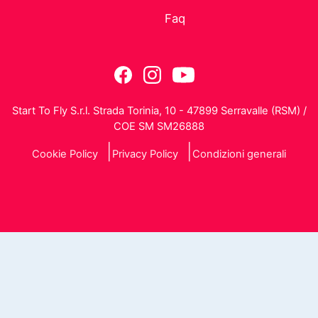
Faq
Start To Fly S.r.l. Strada Torinia, 10 - 47899 Serravalle (RSM) /
COE SM SM26888
Cookie Policy
Privacy Policy
Condizioni generali