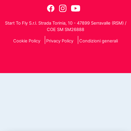
Start To Fly S.r.l. Strada Torinia, 10 - 47899 Serravalle (RSM) /
COE SM SM26888
Cookie Policy
Privacy Policy
Condizioni generali