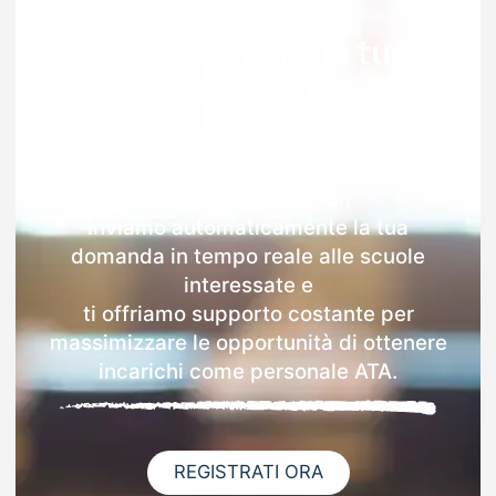
2026/2027
pensiamo noi alla tua
candidatura
Con Docenti.it la partecipazione agli
interpelli diventa semplice e veloce:
monitoriamo i bandi,
inviamo automaticamente la tua
domanda in tempo reale alle scuole
interessate e
ti offriamo supporto costante per
massimizzare le opportunità di ottenere
incarichi come personale ATA.
REGISTRATI ORA