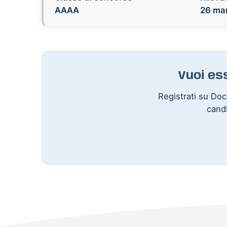
AAAA
26 mar
Vuoi es
Registrati su Doce
candi