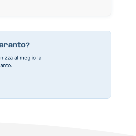
Taranto?
anizza al meglio la
ranto.