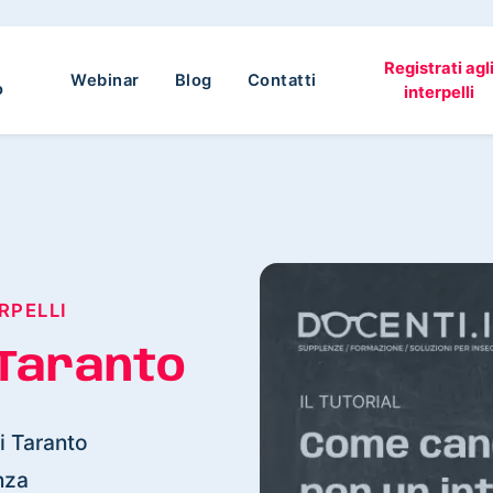
Registrati agl
Webinar
Blog
Contatti
o
interpelli
RPELLI
Taranto
di Taranto
nza