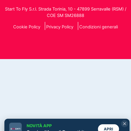
Start To Fly S.r.l. Strada Torinia, 10 - 47899 Serravalle (RSM) /
COE SM SM26888
Cookie Policy
Privacy Policy
Condizioni generali
NOVITÀ APP
APRI