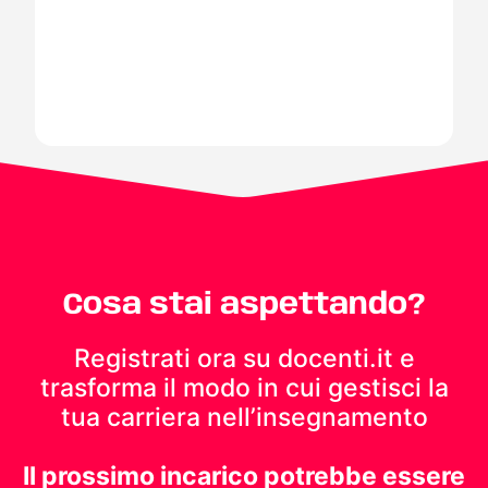
Cosa stai aspettando?
Registrati ora su docenti.it e
trasforma il modo in cui gestisci
la
tua carriera nell’insegnamento
Il prossimo incarico potrebbe essere