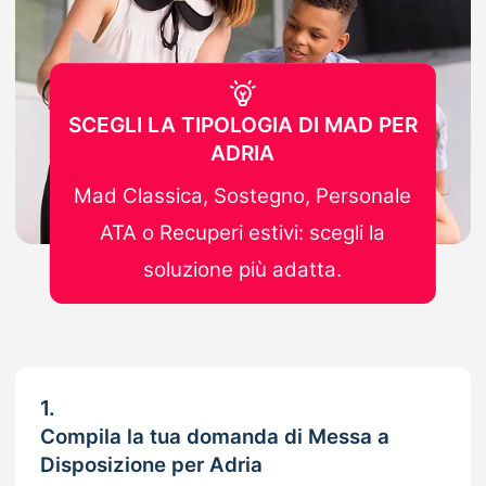
SCEGLI LA TIPOLOGIA DI MAD PER
ADRIA
Mad Classica, Sostegno, Personale
ATA o Recuperi estivi: scegli la
soluzione più adatta.
1.
Compila la tua domanda di Messa a
Disposizione per Adria