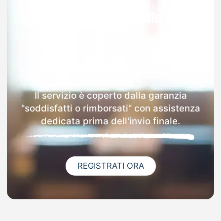
Garanzia 100% sulla tua
MAD
Dopo l'invio online della MAD a Adria
riceverai via email i dettagli delle scuole
contattate.
Il servizio è coperto dalla garanzia
"soddisfatti o rimborsati" con assistenza
dedicata prima dell'invio finale.
REGISTRATI ORA