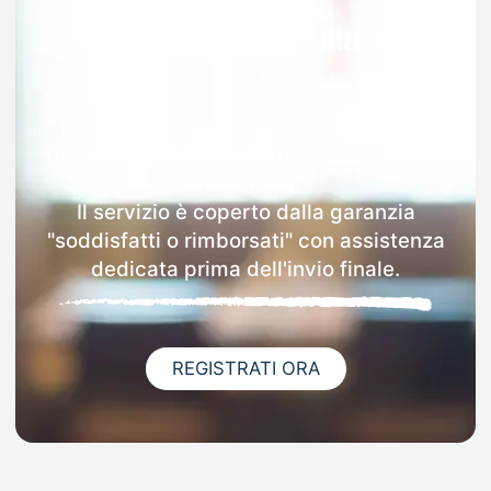
Garanzia 100% sulla tua
MAD
Dopo l'invio online della MAD a Aliano
riceverai via email i dettagli delle scuole
contattate.
Il servizio è coperto dalla garanzia
"soddisfatti o rimborsati" con assistenza
dedicata prima dell'invio finale.
REGISTRATI ORA