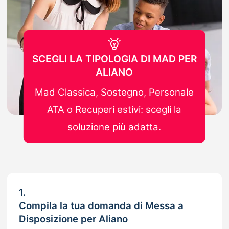
SCEGLI LA TIPOLOGIA DI MAD PER
ALIANO
Mad Classica, Sostegno, Personale
ATA o Recuperi estivi: scegli la
soluzione più adatta.
1.
Compila la tua domanda di Messa a
Disposizione per Aliano